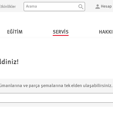
Hesap
tkinlikler
EĞITIM
SERVIS
HAKK
diniz!
ümanlarına ve parça şemalarına tek elden ulaşabilirsiniz.