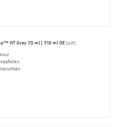
ko™ HT Grey 70 ml | 310 ml DE
[pdf]
msız
sayfaları
macunları