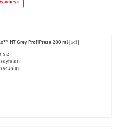
vusturya
rko™ HT Grey ProfiPress 200 ml
[pdf]
msız
sayfaları
macunları