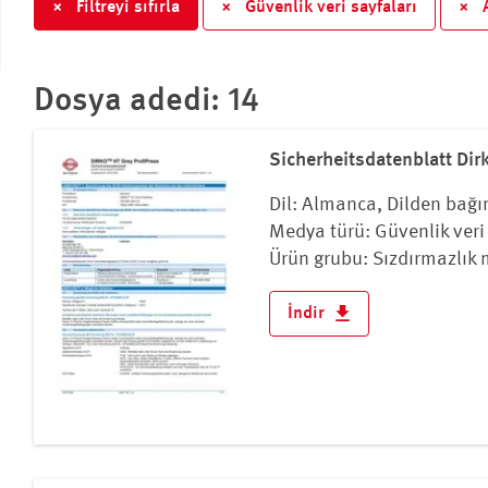
×
Filtreyi sıfırla
×
Güvenlik veri sayfaları
×
A
Çek Cumhuriyeti
Danimarka
Estonya
Dosya adedi: 14
Finlandiya
Fransa
Sicherheitsdatenblatt Di
Hırvatistan
Hollanda
Dil: Almanca, Dilden bağı
Medya türü: Güvenlik veri 
İrlanda
Ürün grubu: Sızdırmazlık 
İspanya
İsveç
İndir
İsviçre
İtalya
İzlanda
Karadağ
Kıbrıs