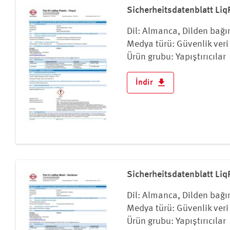
Kosova
Sicherheitsdatenblatt LiqR
Kuzey Makedonya
Letonya
Dil: Almanca, Dilden bağı
Medya türü: Güvenlik veri 
Lihtenştayn
Ürün grubu: Yapıştırıcılar
Litvanya
Lüksemburg
İndir
Macaristan
Malta
Moldova
Monako
Norveç
Polonya
Sicherheitsdatenblatt Liq
Portekiz
Romanya
Dil: Almanca, Dilden bağı
Rusya Federasyonu
Medya türü: Güvenlik veri 
Ürün grubu: Yapıştırıcılar
San Marino