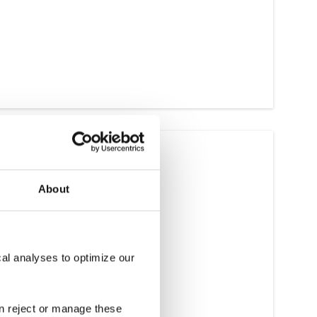
Rep Metal Part B - Resin
[pdf]
msız
About
sayfaları
cal analyses to optimize our
an reject or manage these