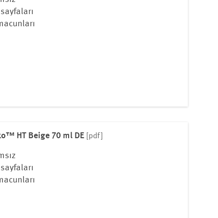
sayfaları
macunları
rko™ HT Beige 70 ml DE
[pdf]
msız
sayfaları
macunları