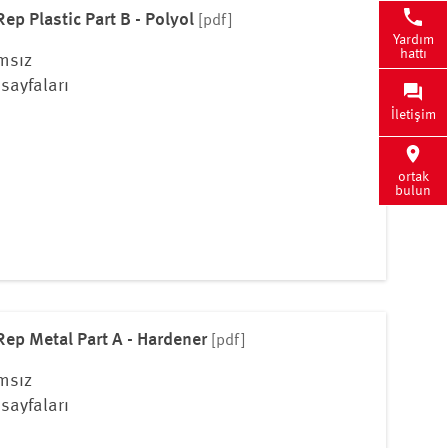
ep Plastic Part B - Polyol
[pdf]
Yardım
hattı
msız
sayfaları
İletişim
ortak
bulun
Rep Metal Part A - Hardener
[pdf]
msız
sayfaları