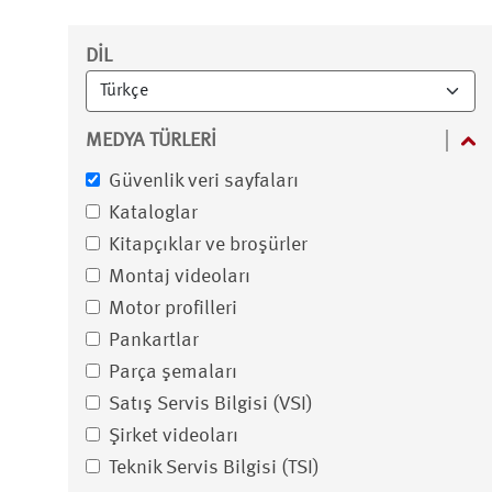
Filtre
DIL
MEDYA TÜRLERI
Güvenlik veri sayfaları
Kataloglar
Kitapçıklar ve broşürler
Montaj videoları
Motor profilleri
Pankartlar
Parça şemaları
Satış Servis Bilgisi (VSI)
Şirket videoları
Teknik Servis Bilgisi (TSI)