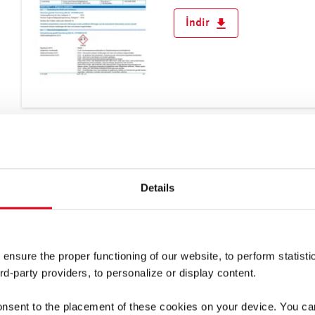
Sırbistan
İndir
Slovakya
Slovenya
Türkiye
Ukrayna
Vatikan Şehri
Yunanistan
Sicherheitsdatenblatt Liq
Dil: Almanca, Dilden bağı
Avustralya ve Okyanusya
Details
Medya türü: Güvenlik veri 
Kuzey ve Güney Amerika
Ürün grubu: Yapıştırıcılar
İndir
 ensure the proper functioning of our website, to perform statisti
rd-party providers, to personalize or display content.
onsent to the placement of these cookies on your device. You c