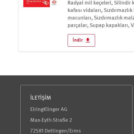
Radyal mil keçeleri, Silindir 
kafası vidaları, Sızdırmazlık
macunları, Sızdırmazlık mal
parçalar, Supap kapakları, Va
İndir
Servis ve Bilgi
İLETIŞIM
ElringKlinger AG
Max-Eyth-Straße 2
72581 Dettingen/Erms