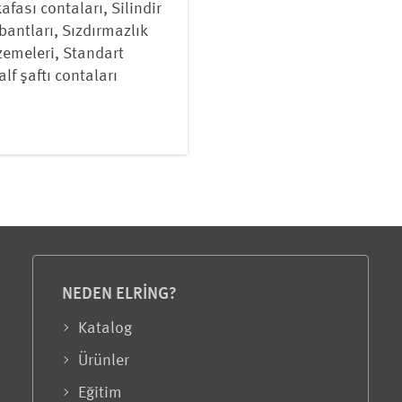
kafası contaları, Silindir
 bantları, Sızdırmazlık
zemeleri, Standart
lf şaftı contaları
NEDEN ELRING?
Katalog
Ürünler
Eğitim