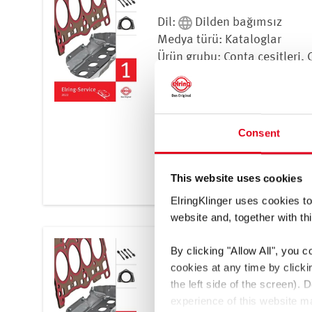
Dil:
Dilden bağımsız
Medya türü: Kataloglar
Ürün grubu: Conta çeşitleri, 
vites contalar, Özel contalar
Radyal mil keçeleri, Silindir 
kafası vidaları, Sızdırmazlık
macunları, Sızdırmazlık mal
Consent
parçalar, Supap kapakları, Va
This website uses cookies
İndir
ElringKlinger uses cookies to
website and, together with thi
Passenger Cars Catalogue 20
By clicking
"Allow All"
, you c
cookies at any time by click
Dil:
Dilden bağımsız
the left side of the screen).
Medya türü: Kataloglar
experience of this website ma
Ürün grubu: Conta çeşitleri, 