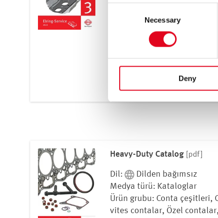
You thereby also consent to t
Consent
vites contalar, Özel contalar
GDPR. These third countries 
Necessary
Selection
Radyal mil keçeleri, Silindir 
be a risk that data may be co
kafası vidaları, Sızdırmazlık
enforced.
macunları, Sızdırmazlık mal
parçalar, Supap kapakları, Va
For more information, see t
Deny
İndir
Heavy-Duty Catalog
[pdf]
Dil:
Dilden bağımsız
Medya türü: Kataloglar
Ürün grubu: Conta çeşitleri, 
vites contalar, Özel contalar