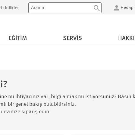
Hesap
tkinlikler
EĞITIM
SERVIS
HAKK
i?
rine mi ihtiyacınız var, bilgi almak mı istiyorsunuz? Basıl
mlı bir genel bakış bulabilirsiniz.
 evinize sipariş edin.