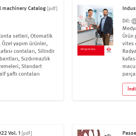
al machinery Catalog
Indus
[pdf]
Dil:
Medya
Conta setleri, Otomatik
Ürün 
, Özel yapım ürünler,
vites
kafası contaları, Silindir
Radyal
 bantları, Sızdırmazlık
kafası
zemeleri, Standart
macun
lf şaftı contaları
parça
İnd
22 Vol. 1
Passe
[pdf]