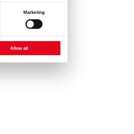
th Art. 49 (1) sentence 1 a
e EU. In this case, there may
Marketing
bject rights may not be
Allow all