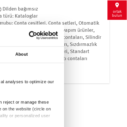
Dilden bağımsız
ortak
 türü: Kataloglar
bulun
grubu: Conta çeşitleri, Conta setleri, Otomatik
 contalar, Özel contalar, Özel yapım ürünler,
 mil keçeleri, Silindir kafası contaları, Silindir
 vidaları, Sızdırmazlık bantları, Sızdırmazlık
ları, Sızdırmazlık malzemeleri, Standart
About
lar, Supap kapakları, Valf şaftı contaları
ir
cal analyses to optimize our
an reject or manage these
e on the website (circle on
ality or personalized user