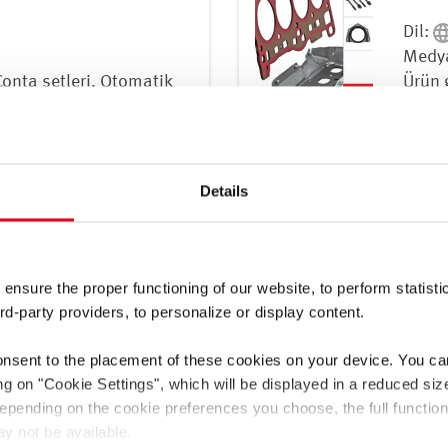
Dil:
Medya
Conta setleri, Otomatik
Ürün 
, Özel yapım ürünler,
vites
kafası contaları, Silindir
Radyal
 bantları, Sızdırmazlık
kafası
zemeleri, Standart
macun
Details
lf şaftı contaları
parça
İnd
 ensure the proper functioning of our website, to perform statisti
rd-party providers, to personalize or display content.
22 Vol. 3
[pdf]
onsent to the placement of these cookies on your device. You c
ing on
"Cookie Settings"
, which will be displayed in a reduced siz
 Depending on the cookie preferences you choose, the full function
y not be available.
Conta setleri, Otomatik