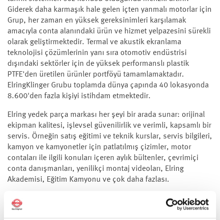
Giderek daha karmaşık hale gelen içten yanmalı motorlar için
Grup, her zaman en yüksek gereksinimleri karşılamak
amacıyla conta alanındaki ürün ve hizmet yelpazesini sürekli
olarak geliştirmektedir. Termal ve akustik ekranlama
teknolojisi çözümlerinin yanı sıra otomotiv endüstrisi
dışındaki sektörler için de yüksek performanslı plastik
PTFE'den üretilen ürünler portföyü tamamlamaktadır.
ElringKlinger Grubu toplamda dünya çapında 40 lokasyonda
8.600'den fazla kişiyi istihdam etmektedir.
Elring yedek parça markası her şeyi bir arada sunar: orijinal
ekipman kalitesi, işlevsel güvenilirlik ve verimli, kapsamlı bir
servis. Örneğin satış eğitimi ve teknik kurslar, servis bilgileri,
kamyon ve kamyonetler için patlatılmış çizimler, motor
contaları ile ilgili konuları içeren aylık bültenler, çevrimiçi
conta danışmanları, yenilikçi montaj videoları, Elring
Akademisi, Eğitim Kamyonu ve çok daha fazlası.
Dünyanın her yerindeki ticari ortaklar, atölyeler ve onların
müşterileri orijinal Elring ürünleri ile iyi deneyimlere sahiptir.