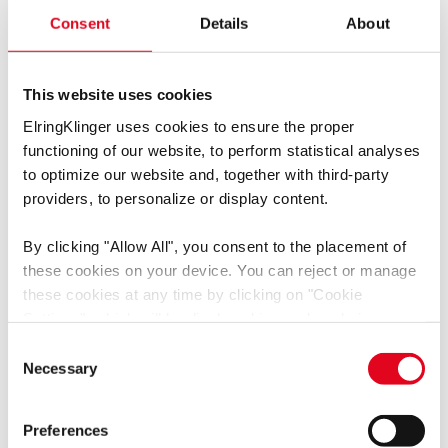
Bunlar arasında silindir kafası ve özel contalara ek olarak
radyal mil contaları ve valf gövdesi contaları, sızdırmazlık
Consent
Details
About
bileşikleri, diş kilitleyicilerin yanı sıra tam ve kısmi
revizyonlar için silindir kafası cıvatası ve komple conta
setleri de bulunmaktadır.
This website uses cookies
ElringKlinger uses cookies to ensure the proper
Elring – Das Original
functioning of our website, to perform statistical analyses
to optimize our website and, together with third-party
providers, to personalize or display content.
By clicking
"Allow All"
, you consent to the placement of
Bu bir YouTube videosudur. Bu videoya tıklayarak Google'ın
these cookies on your device. You can reject or manage
gizlilik koşullarını
ve bizim
gizlilik politikası
kabul etmiş
olursunuz.
these cookies at any time by clicking on
"Cookie
Settings"
, which will be displayed in a reduced size on
the website (circle on the left side of the screen).
Consent
Depending on the cookie preferences you choose, the full
Necessary
Selection
functionality or personalized user experience of this
website may not be available.
Preferences
You thereby also consent to the transfer of data to third