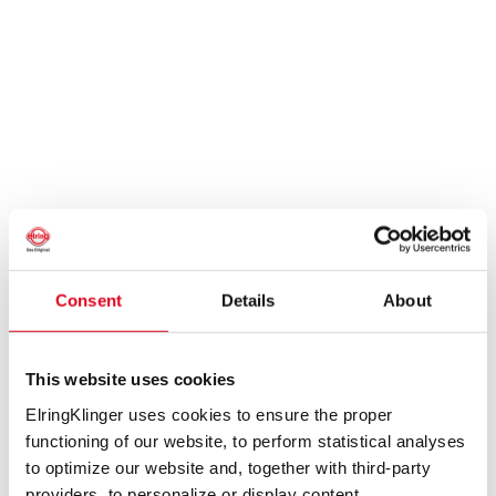
Consent
Details
About
Özel bir durumunuz var ve
bireysel tavsiyeye mi ihtiyacınız
This website uses cookies
var?
ElringKlinger uses cookies to ensure the proper
Ad
*
Soyad
*
functioning of our website, to perform statistical analyses
to optimize our website and, together with third-party
providers, to personalize or display content.