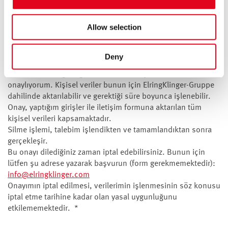
Sızdırmazlık macunu hangi akışkanlarla temas edecek?
Allow selection
Deny
İşbu yazıyla talebimin işleme alınması amacıyla kişisel
verilerimin ElringKlinger AG tarafından işlenmesini
onaylıyorum. Kişisel veriler bunun için ElringKlinger-Gruppe
dahilinde aktarılabilir ve gerektiği süre boyunca işlenebilir.
Onay, yaptığım girişler ile iletişim formuna aktarılan tüm
kişisel verileri kapsamaktadır.
Silme işlemi, talebim işlendikten ve tamamlandıktan sonra
gerçekleşir.
Bu onayı dilediğiniz zaman iptal edebilirsiniz. Bunun için
lütfen şu adrese yazarak başvurun (form gerekmemektedir):
info@elringklinger.com
Onayımın iptal edilmesi, verilerimin işlenmesinin söz konusu
iptal etme tarihine kadar olan yasal uygunluğunu
etkilememektedir.
*