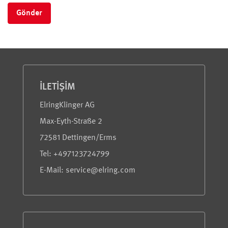
Gönder
Servis ve Bilgi
İLETIŞIM
ElringKlinger AG
Max-Eyth-Straße 2
72581 Dettingen/Erms
Tel: +497123724799
E-Mail: service@elring.com